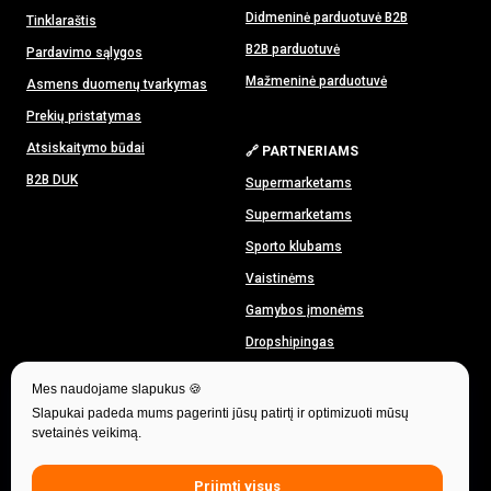
Didmeninė parduotuvė B2B
Tinklaraštis
B2B parduotuvė
Pardavimo sąlygos
Mažmeninė parduotuvė
Asmens duomenų tvarkymas
Prekių pristatymas
Atsiskaitymo būdai
🔗 PARTNERIAMS
B2B DUK
Supermarketams
Supermarketams
Sporto klubams
Vaistinėms
Gamybos įmonėms
Dropshipingas
Parduotuvės franšizė
Mes naudojame slapukus 🍪
Slapukai padeda mums pagerinti jūsų patirtį ir optimizuoti mūsų
svetainės veikimą.
Priimti visus