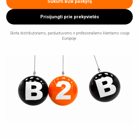
Sukurti B2B paskyrą
Prisijungti prie prekyvietės
Skirta distributoriams, parduotuvėms ir profesionaliems klientams visoje
Europoje.