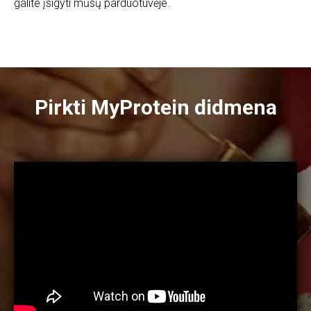
galite įsigyti mūsų parduotuvėje.
Pirkti MyProtein didmena