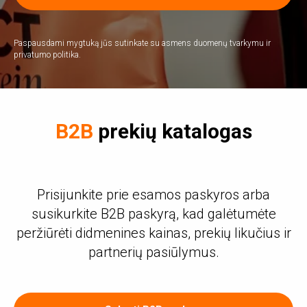
Paspausdami mygtuką jūs sutinkate su asmens duomenų tvarkymu ir
privatumo politika.
B2B
prekių katalogas
Prisijunkite prie esamos paskyros arba
susikurkite B2B paskyrą, kad galėtumėte
peržiūrėti didmenines kainas, prekių likučius ir
partnerių pasiūlymus.