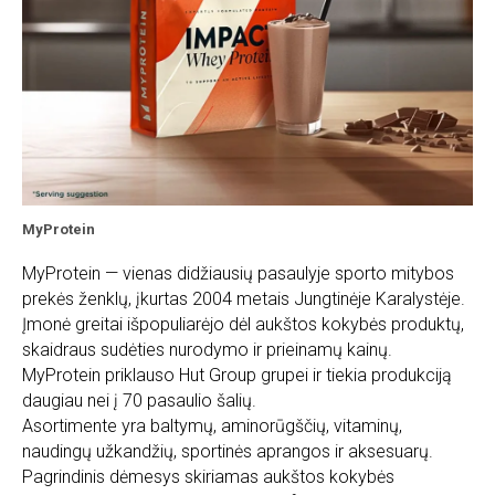
MyProtein
MyProtein — vienas didžiausių pasaulyje sporto mitybos
prekės ženklų, įkurtas 2004 metais Jungtinėje Karalystėje.
Įmonė greitai išpopuliarėjo dėl aukštos kokybės produktų,
skaidraus sudėties nurodymo ir prieinamų kainų.
MyProtein priklauso Hut Group grupei ir tiekia produkciją
daugiau nei į 70 pasaulio šalių.
Asortimente yra baltymų, aminorūgščių, vitaminų,
naudingų užkandžių, sportinės aprangos ir aksesuarų.
Pagrindinis dėmesys skiriamas aukštos kokybės