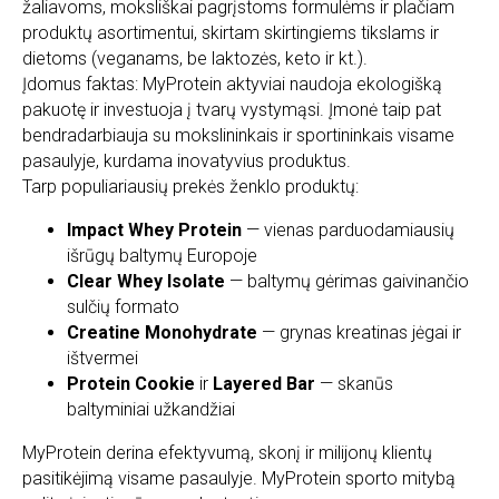
žaliavoms, moksliškai pagrįstoms formulėms ir plačiam
produktų asortimentui, skirtam skirtingiems tikslams ir
dietoms (veganams, be laktozės, keto ir kt.).
Įdomus faktas: MyProtein aktyviai naudoja ekologišką
pakuotę ir investuoja į tvarų vystymąsi. Įmonė taip pat
bendradarbiauja su mokslininkais ir sportininkais visame
pasaulyje, kurdama inovatyvius produktus.
Tarp populiariausių prekės ženklo produktų:
Impact Whey Protein
— vienas parduodamiausių
išrūgų baltymų Europoje
Clear Whey Isolate
— baltymų gėrimas gaivinančio
sulčių formato
Creatine Monohydrate
— grynas kreatinas jėgai ir
ištvermei
Protein Cookie
ir
Layered Bar
— skanūs
baltyminiai užkandžiai
MyProtein derina efektyvumą, skonį ir milijonų klientų
pasitikėjimą visame pasaulyje. MyProtein sporto mitybą