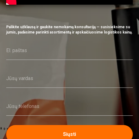
Palikite užklausą ir gaukite nemokamą konsultaciją — susisieksime su
jumis, padėsime parinkti asortimentą ir apskaičiuosime logistikos kainą.
Siųsti