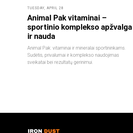
TUESDAY, APRIL 28
Animal Pak vitaminai –
sportinio komplekso apžvalga
ir nauda
Animal Pak: vitaminai ir mineralai sportininkams.
Sudėtis, privalumai ir komplekso naudojimas
sveikatai bei rezultatų gerinimui.