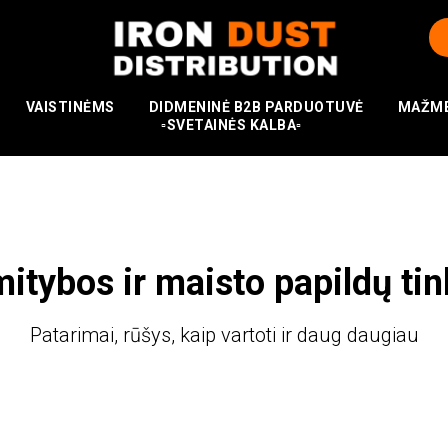
VAISTINĖMS
DIDMENINĖ B2B PARDUOTUVĖ
MAŽME
▫️SVETAINĖS KALBA▫️
itybos ir maisto papildų tin
Patarimai, rūšys, kaip vartoti ir daug daugiau