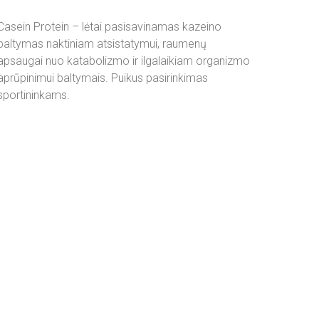
Casein Protein – lėtai pasisavinamas kazeino
baltymas naktiniam atsistatymui, raumenų
apsaugai nuo katabolizmo ir ilgalaikiam organizmo
aprūpinimui baltymais. Puikus pasirinkimas
sportininkams.