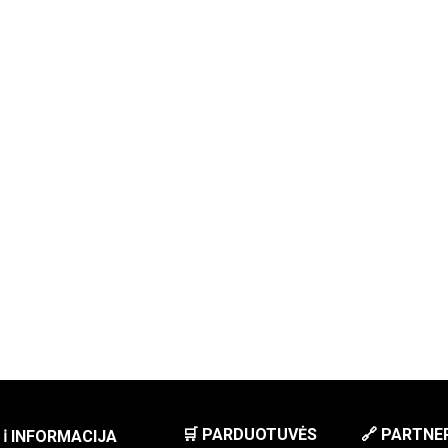
🛒 PARDUOTUVĖS
🔗 PARTNE
ℹ️ INFORMACIJA