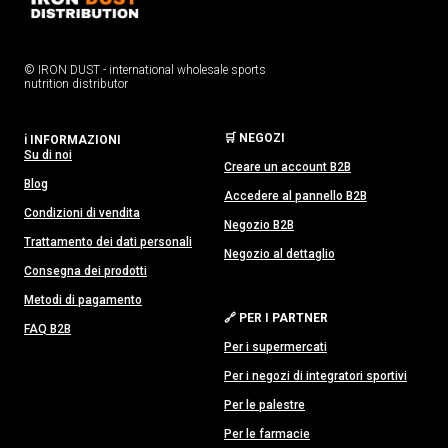
© IRON DUST - international wholesale sports
nutrition distributor
🛒 NEGOZI
ℹ️ INFORMAZIONI
Su di noi
Creare un account B2B
Blog
Accedere al pannello B2B
Condizioni di vendita
Negozio B2B
Trattamento dei dati personali
Negozio al dettaglio
Consegna dei prodotti
Metodi di pagamento
🔗 PER I PARTNER
FAQ B2B
Per i supermercati
Per i negozi di integratori sportivi
Per le palestre
Per le farmacie