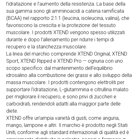
l’idratazione e l’aumento della resistenza. La base della
sua gamma sono gli amminoacidi a catena ramificata
(BCAA) nel rapporto 2:1:1 (leucina, isoleucina, valina), che
favoriscono la crescita e la protezione del tessuto
muscolare. I prodotti XTEND vengono spesso utilizzati
durante e dopo l’allenamento per ridurre i tempi di
recupero e la stanchezza muscolare.
La linea del marchio comprende XTEND Original, XTEND
Sport, XTEND Ripped e XTEND Pro — ognuna con uno
scopo specifico: dal mantenimento dell’equilibrio
idrosalino alla combustione dei grassi e allo sviluppo della
massa muscolare. I prodotti contengono elettroliti per
supportare l’idratazione, L-glutammina e citrullina malato
per migliorare il recupero, e sono privi di zuccheri e
carboidrati, rendendoli adatti alla maggior parte delle
diete.
XTEND offre un’ampia varietà di gusti, come anguria,
mango, lampone e altri. Il marchio è prodotto negli Stati
Uniti, conforme agli standard internazionali di qualità ed è