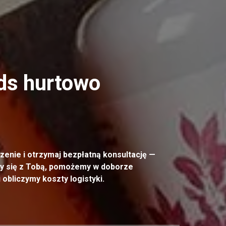
ds
hurtowo
enie i otrzymaj bezpłatną konsultację —
y się z Tobą, pomożemy w doborze
 obliczymy koszty logistyki.