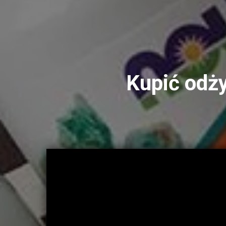
Kupić odż