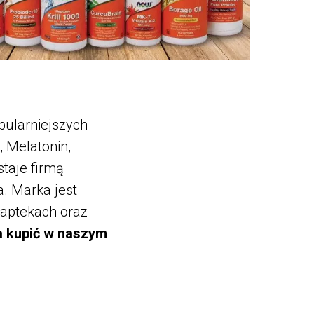
pularniejszych
, Melatonin,
taje firmą
a. Marka jest
 aptekach oraz
 kupić w naszym