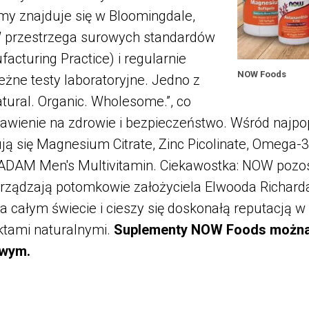
my znajduje się w Bloomingdale,
OW przestrzega surowych standardów
cturing Practice) i regularnie
NOW Foods
eżne testy laboratoryjne. Jedno z
atural. Organic. Wholesome.”, co
tawienie na zdrowie i bezpieczeństwo. Wśród najpo
ą się Magnesium Citrate, Zinc Picolinate, Omega-3
 ADAM Men's Multivitamin. Ciekawostka: NOW pozos
arządzają potomkowie założyciela Elwooda Richard
 całym świecie i cieszy się doskonałą reputacją w
ktami naturalnymi.
Suplementy NOW Foods można
owym.