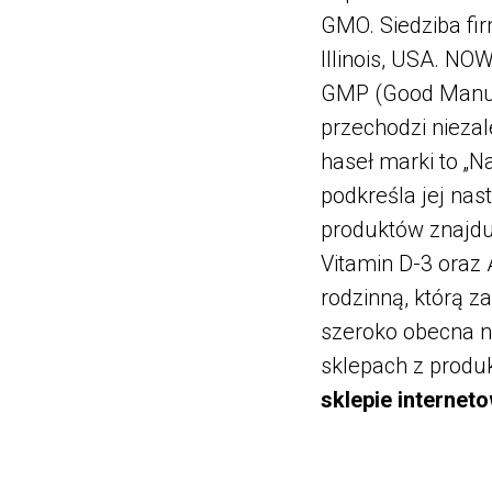
GMO. Siedziba fir
Illinois, USA. N
GMP (Good Manufa
przechodzi niezal
haseł marki to „N
podkreśla jej nas
produktów znajduj
Vitamin D-3 oraz
rodzinną, którą z
szeroko obecna na
sklepach z produ
sklepie internet