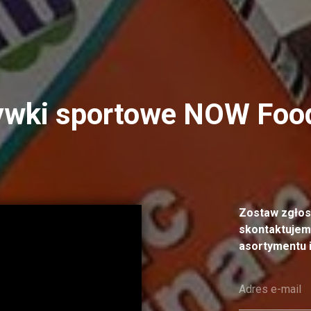
ywki sportowe
NOW Foo
Zostaw zgłosz
skontaktujem
asortymentu i