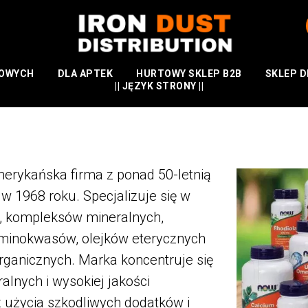
TOWYCH
DLA APTEK
HURTOWY SKLEP B2B
SKLEP D
|| JĘZYK STRONY ||
erykańska firma z ponad 50-letnią
 w 1968 roku. Specjalizuje się w
n, kompleksów mineralnych,
minokwasów, olejków eterycznych
rganicznych. Marka koncentruje się
ralnych i wysokiej jakości
użycia szkodliwych dodatków i