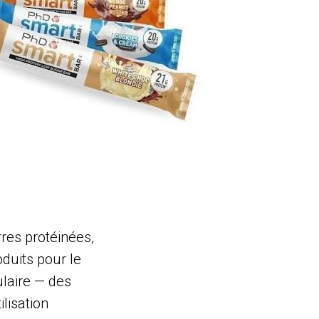
res protéinées,
duits pour le
laire — des
lisation