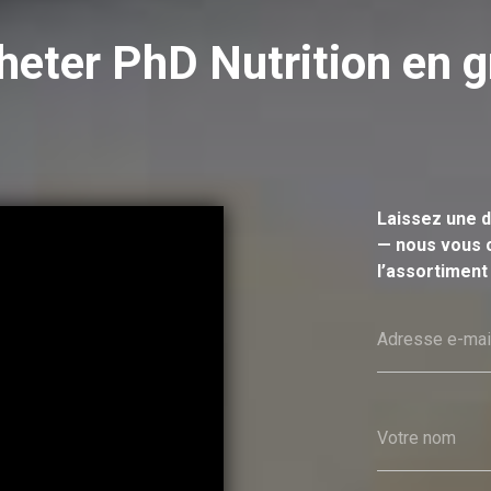
heter PhD Nutrition en g
Laissez une d
— nous vous c
l’assortiment 